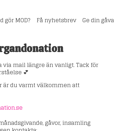
d gör MOD?
Få nyhetsbrev
Ge din gåva
rgandonation
 via mail längre än vanligt. Tack för
rståelse 💕
or är du varmt välkommen att
ation.se
 månadsgivande, gåvor, insamling
igen kontakta: