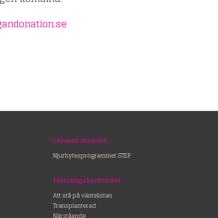
andonation.se
Levande donation
Njurbytesprogrammet STEP
Personliga berättelser
Att stå på väntelistan
Transplanterad
Närstående