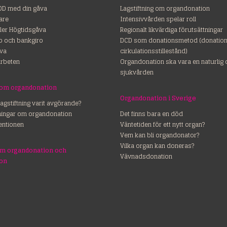
OD med din gåva
Lagstiftning om organdonation
are
Intensivvården spelar roll
ler Högtidsgåva
Regionalt likvärdiga förutsättningar
ro och bankgiro
DCD som donationsmetod (donation 
va
cirkulationsstillestånd)
rbeten
Organdonation ska vara en naturlig 
sjukvården
 om organdonation
Organdonation i Sverige
lagstiftning varit avgörande?
dningar om organdonation
Det finns bara en död
entionen
Väntetiden för ett nytt organ?
Vem kan bli organdonator?
Vilka organ kan doneras?
om organdonation och
Vävnadsdonation
ion