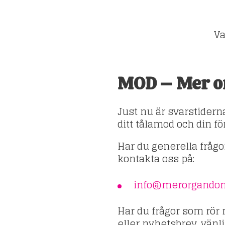
Va
MOD – Mer o
Just nu är svarstiderna
ditt tålamod och din fö
Har du generella fråg
kontakta oss på:
info@merorgandon
Har du frågor som rör
eller nyhetsbrev, vänl