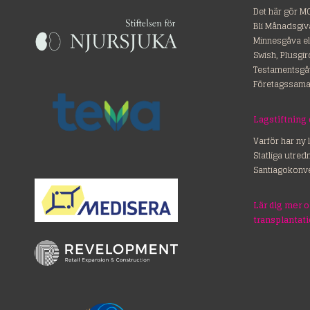
Det här gör M
Bli Månadsgiv
Minnesgåva el
Swish, Plusgi
Testamentsgå
Företagssama
Lagstiftning
Varför har ny 
Statliga utre
Santiagokonv
Lär dig mer 
transplantat