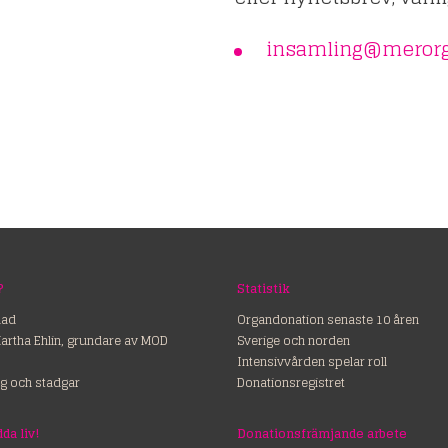
insamling@merorg
?
Statistik
nad
Organdonation senaste 10 åren
Martha Ehlin, grundare av MOD
Sverige och norden
Intensivvården spelar roll
g och stadgar
Donationsregistret
ss – rädda liv!
Donationsfrämjande arbete