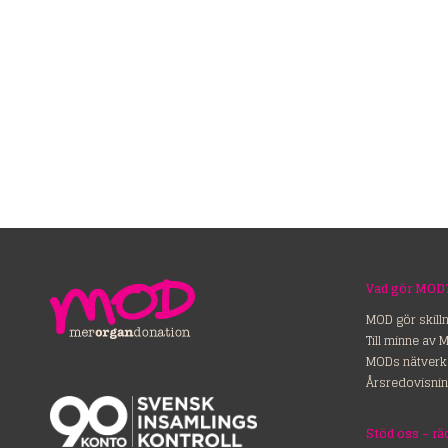
Vad gör MOD
MOD gör skill
Till minne av 
MODs nätverk
Årsredovisnin
Stöd o