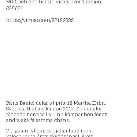
MOD, och den har nu visats över 1 miljon
gånger.
https://vimeo.com/82193689
Prins Daniel delar ut pris till Martha Ehlin
,
Svenska Hjältars kämpe 2013. En donator
räddade hennes liv – nu kämpar hon för att
andra ska få samma chans.
Vid galan lyftes sex hjältar fram inom
kategorierna Årets skyddsängel, Årets