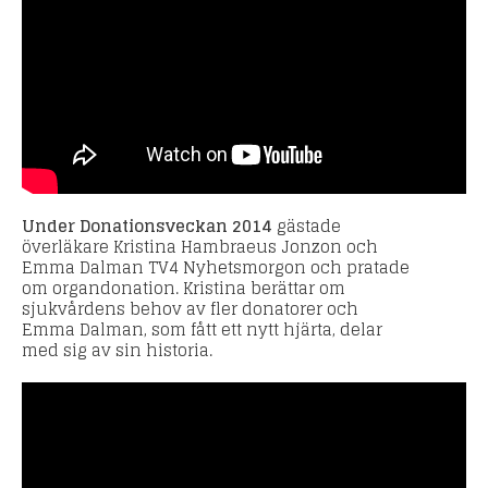
Under Donationsveckan 2014
gästade
överläkare Kristina Hambraeus Jonzon och
Emma Dalman TV4 Nyhetsmorgon och pratade
om organdonation. Kristina berättar om
sjukvårdens behov av fler donatorer och
Emma Dalman, som fått ett nytt hjärta, delar
med sig av sin historia.