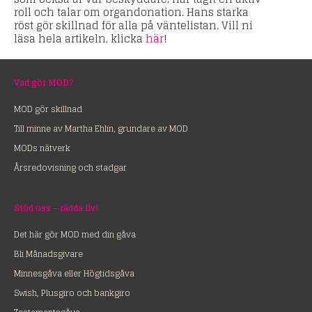
roll och talar om organdonation. Hans starka
röst gör skillnad för alla på väntelistan. Vill ni
läsa hela artikeln, klicka
här
!
Vad gör MOD?
MOD gör skillnad
Till minne av Martha Ehlin, grundare av MOD
MODs nätverk
Årsredovisning och stadgar
Stöd oss – rädda liv!
Det här gör MOD med din gåva
Bli Månadsgivare
Minnesgåva eller Högtidsgåva
Swish, Plusgiro och bankgiro