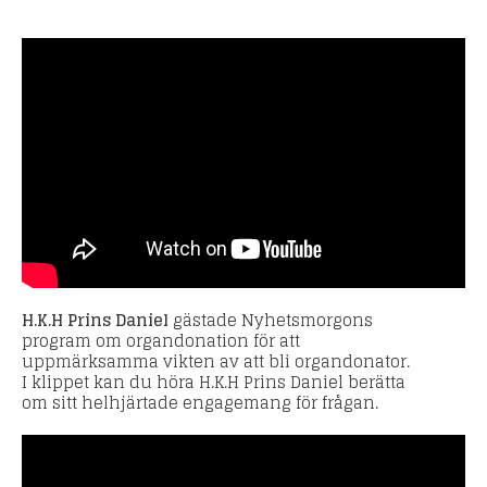
H.K.H Prins Daniel
gästade Nyhetsmorgons
program om organdonation för att
uppmärksamma vikten av att bli organdonator.
I klippet kan du höra H.K.H Prins Daniel berätta
om sitt helhjärtade engagemang för frågan.