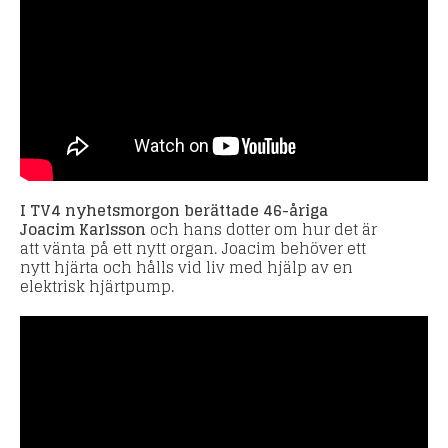
I TV4 nyhetsmorgon berättade 46-åriga
Joacim Karlsson
och hans dotter om hur det är
att vänta på ett nytt organ. Joacim behöver ett
nytt hjärta och hålls vid liv med hjälp av en
elektrisk hjärtpump.