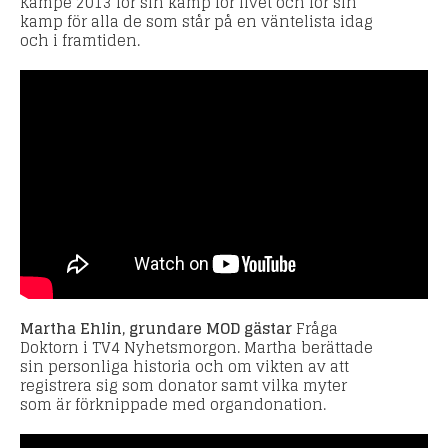
Kämpe 2013 för sin kamp för livet och för sin
kamp för alla de som står på en väntelista idag
och i framtiden.
Martha Ehlin, grundare MOD gästar
Fråga
Doktorn i TV4 Nyhetsmorgon. Martha berättade
sin personliga historia och om vikten av att
registrera sig som donator samt vilka myter
som är förknippade med organdonation.