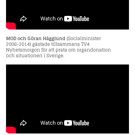
MOD och Göran Hägglund
(Socialminister
2006-2014) gästade tillsammans TV4
Nyhetsmorgon för att prata om organdonation
och situationen i Sverige.