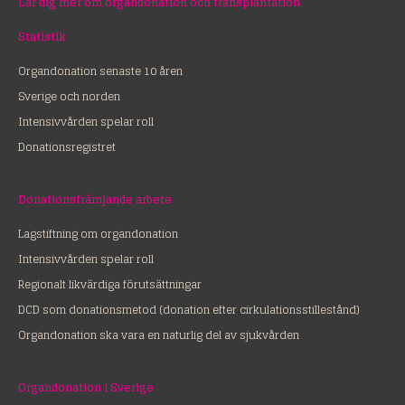
Lär dig mer om organdonation och transplantation
Statistik
Organdonation senaste 10 åren
Sverige och norden
Intensivvården spelar roll
Donationsregistret
Donationsfrämjande arbete
Lagstiftning om organdonation
Intensivvården spelar roll
Regionalt likvärdiga förutsättningar
DCD som donationsmetod (donation efter cirkulationsstillestånd)
Organdonation ska vara en naturlig del av sjukvården
Organdonation i Sverige