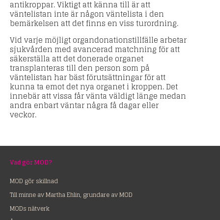
antikroppar. Viktigt att känna till är att
väntelistan inte är någon väntelista i den
bemärkelsen att det finns en viss turordning.
Vid varje möjligt organdonationstillfälle arbetar
sjukvården med avancerad matchning för att
säkerställa att det donerade organet
transplanteras till den person som på
väntelistan har bäst förutsättningar för att
kunna ta emot det nya organet i kroppen. Det
innebär att vissa får vänta väldigt länge medan
andra enbart väntar några få dagar eller
veckor.
Vad gör MOD?
MOD gör skillnad
Till minne av Martha Ehlin, grundare av MOD
MODs nätverk