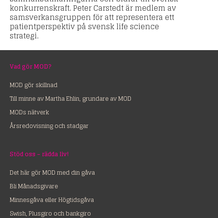
konkurrenskraft. Peter Carstedt är medlem av
samsverkansgruppen för att representera ett
patientperspektiv på svensk life science
strategi.
Vad gör MOD?
MOD gör skillnad
Till minne av Martha Ehlin, grundare av MOD
MODs nätverk
Årsredovisning och stadgar
Stöd oss – rädda liv!
Det här gör MOD med din gåva
Bli Månadsgivare
Minnesgåva eller Högtidsgåva
Swish, Plusgiro och bankgiro