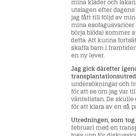
mina kläder och lakan.
utslagen efter dagens
jag fått till följd av 
mina esofagusvaricer 
börja blöda) kommer at
detta. Att kunna fortsä
skaffa barn i framtiden.
en ny lever.
Jag gick därefter ige
transplantationsutre
undersökningar och tr
för att se om jag var ti
väntelistan. De skulle 
för att klara av en så 
Utredningen, som tog
februari med en transp
togs upp för diskussio