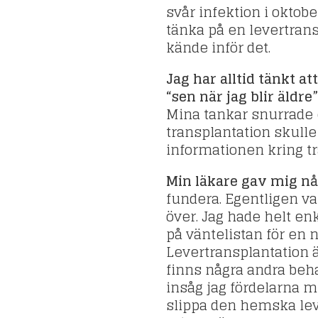
svår infektion i oktober
tänka på en levertrans
kände inför det.
Jag har alltid tänkt 
“sen när jag blir äldre”
Mina tankar snurrade e
transplantation skulle
informationen kring tra
Min läkare gav mig någ
fundera. Egentligen va
över. Jag hade helt enk
på väntelistan för en ny
Levertransplantation ä
finns några andra beha
insåg jag fördelarna 
slippa den hemska lev