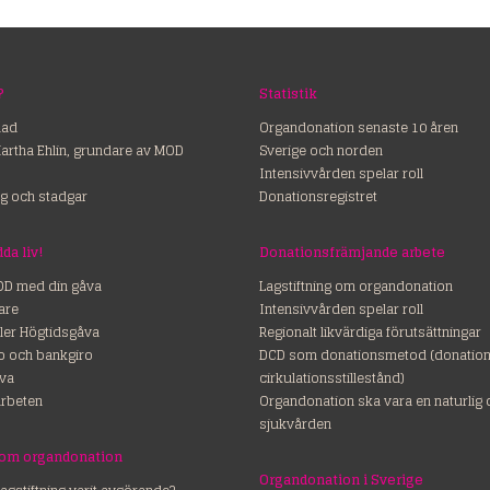
?
Statistik
nad
Organdonation senaste 10 åren
Martha Ehlin, grundare av MOD
Sverige och norden
Intensivvården spelar roll
g och stadgar
Donationsregistret
ss – rädda liv!
Donationsfrämjande arbete
OD med din gåva
Lagstiftning om organdonation
are
Intensivvården spelar roll
ler Högtidsgåva
Regionalt likvärdiga förutsättningar
ro och bankgiro
DCD som donationsmetod (donation 
va
cirkulationsstillestånd)
rbeten
Organdonation ska vara en naturlig 
sjukvården
 om organdonation
Organdonation i Sverige