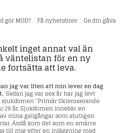
d gör MOD?
Få nyhetsbrev
Ge din gåva
nkelt inget annat val än
på väntelistan för en ny
e fortsätta att leva.
an jag var liten att min lever en dag
t.
Sedan jag var sex år har jag levt
sjukdomen ”Primär Skleroserande
nu 29 år. Sjukdomen innebär en
av mina gallgångar som slutligen
sviktar. Ändå kom det som en smärre
a till mig efter en inläggning med