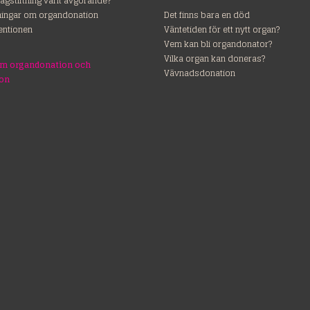
lagstiftning varit avgörande?
dningar om organdonation
Det finns bara en död
entionen
Väntetiden för ett nytt organ?
Vem kan bli organdonator?
Vilka organ kan doneras?
om organdonation och
Vävnadsdonation
ion