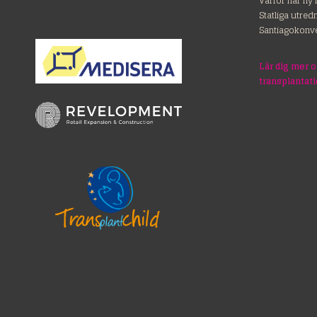
Varför har ny 
Statliga utre
Santiagokonv
Lär dig mer 
transplantat