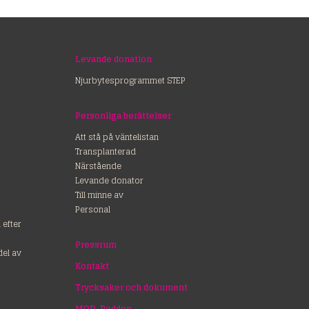
Levande donation
Njurbytesprogrammet STEP
Personliga berättelser
Att stå på väntelistan
Transplanterad
Närstående
Levande donator
Till minne av
Personal
efter
Pressrum
del av
Kontakt
Trycksaker och dokument
MOD-Podden