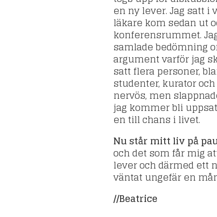
en ny lever. Jag satt
läkare kom sedan ut 
konferensrummet. Jag 
samlade bedömning om
argument varför jag sk
satt flera personer, bl
studenter, kurator och 
nervös, men slappnade 
jag kommer bli uppsatt
en till chans i livet.
Nu står mitt liv på pau
och det som får mig a
lever och därmed ett ny
väntat ungefär en mån
//Beatrice