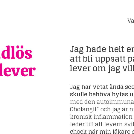
Va
Jag hade helt e
ndlös
att bli uppsatt 
lever
lever om jag vill
Jag har vetat ända sed
skulle behöva bytas u
med den autoimmuna 
Cholangit” och jag är 
kronisk inflammation 
leder till att levern 
chock när min läkare s