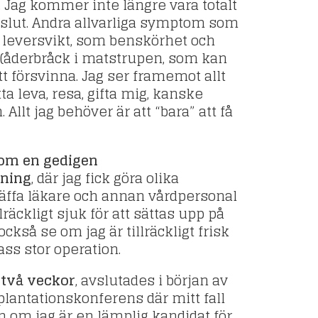
 Jag kommer inte längre vara totalt
 slut. Andra allvarliga symptom som
min leversvikt, som benskörhet och
(åderbråck i matstrupen, som kan
t försvinna. Jag ser framemot allt
tta leva, resa, gifta mig, kanske
 Allt jag behöver är att “bara” att få
nom en gedigen
dning
, där jag fick göra olika
äffa läkare och annan vårdpersonal
llräckligt sjuk för att sättas upp på
också se om jag är tillräckligt frisk
pass stor operation.
 två veckor
, avslutades i början av
lantationskonferens där mitt fall
n om jag är en lämplig kandidat för