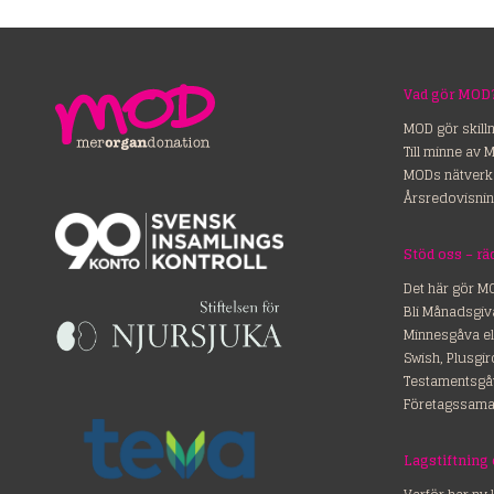
Vad gör MOD
MOD gör skill
Till minne av 
MODs nätverk
Årsredovisnin
Stöd o
Det här gör M
Bli Månadsgiv
Minnesgåva el
Swish, Plusgi
Testamentsgå
Företagssama
Lagstiftning