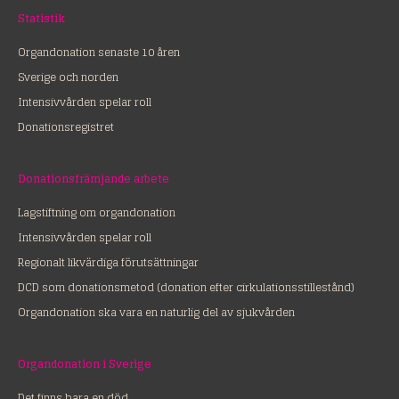
Statistik
Organdonation senaste 10 åren
Sverige och norden
Intensivvården spelar roll
Donationsregistret
Donationsfrämjande arbete
Lagstiftning om organdonation
Intensivvården spelar roll
Regionalt likvärdiga förutsättningar
DCD som donationsmetod (donation efter cirkulationsstillestånd)
Organdonation ska vara en naturlig del av sjukvården
Organdonation i Sverige
Det finns bara en död