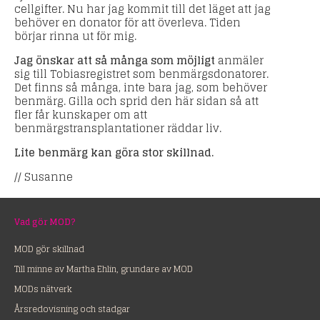
cellgifter. Nu har jag kommit till det läget att jag
behöver en donator för att överleva. Tiden
börjar rinna ut för mig.
Jag önskar att så många som möjligt
anmäler
sig till Tobiasregistret som benmärgsdonatorer.
Det finns så många, inte bara jag, som behöver
benmärg. Gilla och sprid den här sidan så att
fler får kunskaper om att
benmärgstransplantationer räddar liv.
Lite benmärg kan göra stor skillnad.
// Susanne
Vad gör MOD?
MOD gör skillnad
Till minne av Martha Ehlin, grundare av MOD
MODs nätverk
Årsredovisning och stadgar