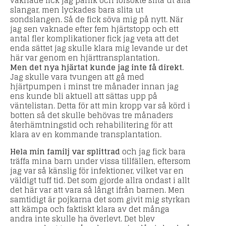
vaknade fick jag panik och försökte slita ut alla
slangar, men lyckades bara slita ut
sondslangen. Så de fick söva mig på nytt. När
jag sen vaknade efter fem hjärtstopp och ett
antal fler komplikationer fick jag veta att det
enda sättet jag skulle klara mig levande ur det
här var genom en hjärttransplantation.
Men det nya hjärtat kunde jag inte få direkt.
Jag skulle vara tvungen att gå med
hjärtpumpen i minst tre månader innan jag
ens kunde bli aktuell att sättas upp på
väntelistan. Detta för att min kropp var så körd i
botten så det skulle behövas tre månaders
återhämtningstid och rehabilitering för att
klara av en kommande transplantation.
Hela min familj var splittrad
och jag fick bara
träffa mina barn under vissa tillfällen, eftersom
jag var så känslig för infektioner, vilket var en
väldigt tuff tid. Det som gjorde allra ondast i allt
det här var att vara så långt ifrån barnen. Men
samtidigt är pojkarna det som givit mig styrkan
att kämpa och faktiskt klara av det många
andra inte skulle ha överlevt. Det blev