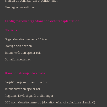
Statliga utredningar om organdonation
Santiagokonventionen
Lär dig mer om organdonation och transplantation
Statistik
Organdonation senaste 10 åren
Sverige och norden
Intensivvården spelar roll
Donationsregistret
Donationsfrämjande arbete
Lagstiftning om organdonation
Intensivvården spelar roll
Regionalt likvärdiga förutsättningar
DCD som donationsmetod (donation efter cirkulationsstillestånd)