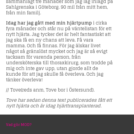
sammanlagt tre månader som jag låg inlagd på
Sahlgrenska i Göteborg. 90 mil från mitt hem,
från min familj.
Idag har jag gått med min hjärtpump
i cirka
fyra månader och står nu på väntelistan för ett
nytt hjärta. Jag tycker det är helt fantastiskt att
jag ska få en ny chans att leva. Få vara
mamma. Och få finnas. För jag älskar livet
något så gränslöst mycket och jag är så evigt
tacksam för varenda person, från
undersköterska till thoraxkirurg, som trodde på
mig och inte gav upp, utan gjorde allt de
kunde för att jag skulle få överleva. Och jag
tänker överleva!
// Tove(reds anm, Tove bor i Östersund).
Tove har sedan denna text publicerades fått ett
nytt hjärta och är idag hjärttransplanterad.
Vad gör MOD?