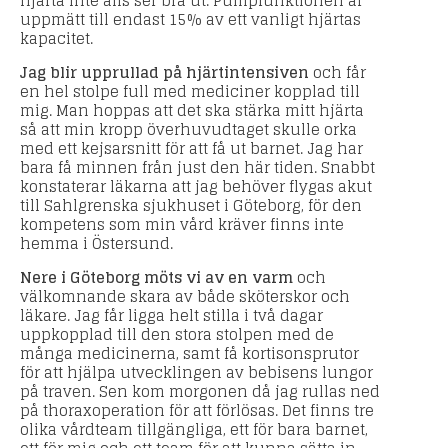
hjärta inte alls ser bra ut. Pumpfunktionen är
uppmätt till endast 15% av ett vanligt hjärtas
kapacitet.
Jag blir upprullad på hjärtintensiven
och får
en hel stolpe full med mediciner kopplad till
mig. Man hoppas att det ska stärka mitt hjärta
så att min kropp överhuvudtaget skulle orka
med ett kejsarsnitt för att få ut barnet. Jag har
bara få minnen från just den här tiden. Snabbt
konstaterar läkarna att jag behöver flygas akut
till Sahlgrenska sjukhuset i Göteborg, för den
kompetens som min vård kräver finns inte
hemma i Östersund.
Nere i Göteborg möts vi av en varm
och
välkomnande skara av både sköterskor och
läkare. Jag får ligga helt stilla i två dagar
uppkopplad till den stora stolpen med de
många medicinerna, samt få kortisonsprutor
för att hjälpa utvecklingen av bebisens lungor
på traven. Sen kom morgonen då jag rullas ned
på thoraxoperation för att förlösas. Det finns tre
olika vårdteam tillgängliga, ett för bara barnet,