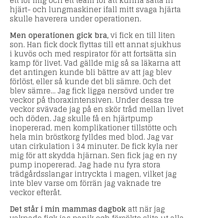
ett för mig och ett team för att kunna sätta in
hjärt- och lungmaskiner ifall mitt svaga hjärta
skulle haverera under operationen.
Men operationen gick bra,
vi fick en till liten
son. Han fick dock flyttas till ett annat sjukhus
i kuvös och med respirator för att fortsätta sin
kamp för livet. Vad gällde mig så sa läkarna att
det antingen kunde bli bättre av att jag blev
förlöst, eller så kunde det bli sämre. Och det
blev sämre… Jag fick ligga nersövd under tre
veckor på thoraxintensiven. Under dessa tre
veckor svävade jag på en skör tråd mellan livet
och döden. Jag skulle få en hjärtpump
inopererad, men komplikationer tillstötte och
hela min bröstkorg fylldes med blod. Jag var
utan cirkulation i 34 minuter. De fick kyla ner
mig för att skydda hjärnan. Sen fick jag en ny
pump inopererad. Jag hade nu fyra stora
trädgårdsslangar intryckta i magen, vilket jag
inte blev varse om förrän jag vaknade tre
veckor efteråt.
Det står i min mammas dagbok
att när jag