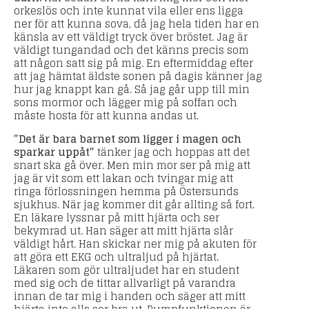
orkeslös och inte kunnat vila eller ens ligga
ner för att kunna sova, då jag hela tiden har en
känsla av ett väldigt tryck över bröstet. Jag är
väldigt tungandad och det känns precis som
att någon satt sig på mig. En eftermiddag efter
att jag hämtat äldste sonen på dagis känner jag
hur jag knappt kan gå. Så jag går upp till min
sons mormor och lägger mig på soffan och
måste hosta för att kunna andas ut.
”Det är bara barnet som ligger i magen och
sparkar uppåt”
tänker jag och hoppas att det
snart ska gå över. Men min mor ser på mig att
jag är vit som ett lakan och tvingar mig att
ringa förlossningen hemma på Östersunds
sjukhus. När jag kommer dit går allting så fort.
En läkare lyssnar på mitt hjärta och ser
bekymrad ut. Han säger att mitt hjärta slår
väldigt hårt. Han skickar ner mig på akuten för
att göra ett EKG och ultraljud på hjärtat.
Läkaren som gör ultraljudet har en student
med sig och de tittar allvarligt på varandra
innan de tar mig i handen och säger att mitt