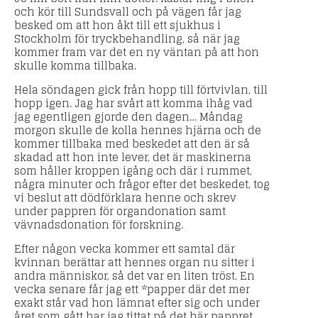
och kör till Sundsvall och på vägen får jag
besked om att hon åkt till ett sjukhus i
Stockholm för tryckbehandling, så när jag
kommer fram var det en ny väntan på att hon
skulle komma tillbaka.
Hela söndagen gick från hopp till förtvivlan, till
hopp igen. Jag har svårt att komma ihåg vad
jag egentligen gjorde den dagen… Måndag
morgon skulle de kolla hennes hjärna och de
kommer tillbaka med beskedet att den är så
skadad att hon inte lever, det är maskinerna
som håller kroppen igång och där i rummet,
några minuter och frågor efter det beskedet, tog
vi beslut att dödförklara henne och skrev
under pappren för organdonation samt
vävnadsdonation för forskning.
Efter någon vecka kommer ett samtal där
kvinnan berättar att hennes organ nu sitter i
andra människor, så det var en liten tröst. En
vecka senare får jag ett *papper där det mer
exakt står vad hon lämnat efter sig och under
året som gått har jag tittat på det här pappret