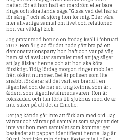
natten för att hon haft en mardröm eller bara
ringa och skrattande säga “Gissa vad det här är
för sång!” och så sjöng hon för mig. Eller våra
mer allvarliga samtal om livet och relationer;
hon var väldigt klok.
Jag pratar med henne en fredag kväll i februari
2017. Hon är glad för det hade gått bra på ett
demonstrationsparty hon haft och var på väg
hem så vi avslutar samtalet med att jag säger
att jag älskar henne och att hon ska köra
försiktigt. Tidig lördag morgon ringer mobilen
från okänt nummer. Det är polisen som lite
snabbt förklarar att det varit en brand i en
lägenhet och de har en ung kvinna som är i
åldern som lägenhetsinnehavaren. Hon är
rökskadad och har förts till sjukhus men de är
inte säker på att det är Emelie.
Det jag kände går inte att förklara med ord. Jag
väntar och väntar på samtalet som säger att det
inte var hon men samtalet som kommer ger
beskedet att pappan identifierat henne. Jag är
30 mil bort från min dotter. Kastar mig i bilen