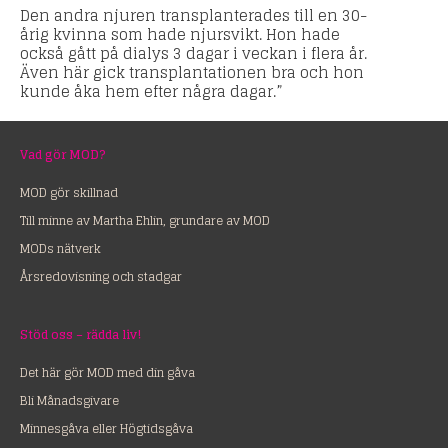
Den andra njuren transplanterades till en 30-
årig kvinna som hade njursvikt. Hon hade
också gått på dialys 3 dagar i veckan i flera år.
Även här gick transplantationen bra och hon
kunde åka hem efter några dagar.”
Vad gör MOD?
MOD gör skillnad
Till minne av Martha Ehlin, grundare av MOD
MODs nätverk
Årsredovisning och stadgar
Stöd oss – rädda liv!
Det här gör MOD med din gåva
Bli Månadsgivare
Minnesgåva eller Högtidsgåva