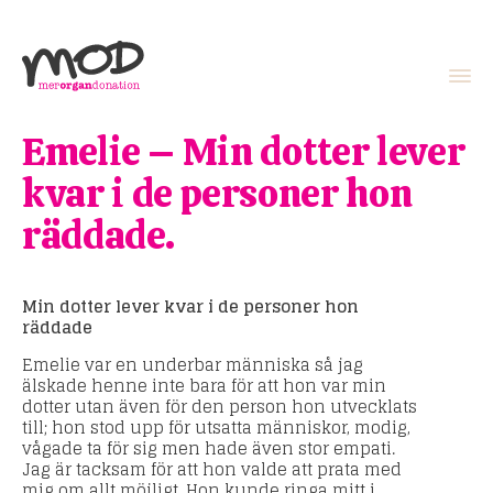
Emelie – Min dotter lever
kvar i de personer hon
räddade.
Min dotter lever kvar i de personer hon
räddade
Emelie var en underbar människa så jag
älskade henne inte bara för att hon var min
dotter utan även för den person hon utvecklats
till; hon stod upp för utsatta människor, modig,
vågade ta för sig men hade även stor empati.
Jag är tacksam för att hon valde att prata med
mig om allt möjligt. Hon kunde ringa mitt i