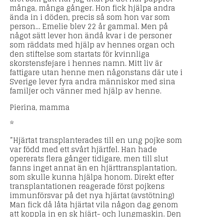
många, många gånger. Hon fick hjälpa andra
ända in i döden, precis så som hon var som
person… Emelie blev 22 år gammal. Men på
något sätt lever hon ändå kvar i de personer
som räddats med hjälp av hennes organ och
den stiftelse som startats för kvinnliga
skorstensfejare i hennes namn. Mitt liv är
fattigare utan henne men någonstans där ute i
Sverige lever fyra andra människor med sina
familjer och vänner med hjälp av henne.
Pierina, mamma
*
”Hjärtat transplanterades till en ung pojke som
var född med ett svårt hjärtfel. Han hade
opererats flera gånger tidigare, men till slut
fanns inget annat än en hjärttransplantation,
som skulle kunna hjälpa honom. Direkt efter
transplantationen reagerade först pojkens
immunförsvar på det nya hjärtat (avstötning)
Man fick då låta hjärtat vila någon dag genom
att koppla in en sk hjärt- och lungmaskin. Den