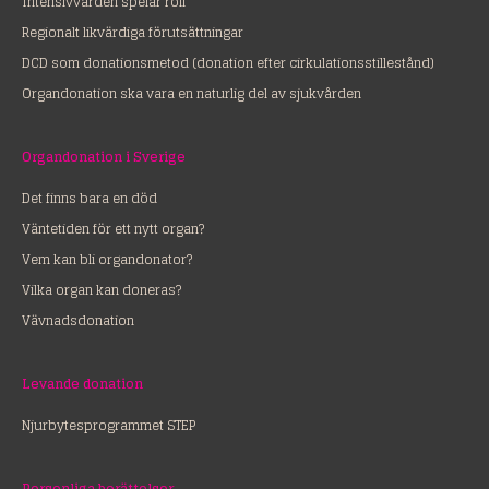
Intensivvården spelar roll
Regionalt likvärdiga förutsättningar
DCD som donationsmetod (donation efter cirkulationsstillestånd)
Organdonation ska vara en naturlig del av sjukvården
Organdonation i Sverige
Det finns bara en död
Väntetiden för ett nytt organ?
Vem kan bli organdonator?
Vilka organ kan doneras?
Vävnadsdonation
Levande donation
Njurbytesprogrammet STEP
Personliga berättelser