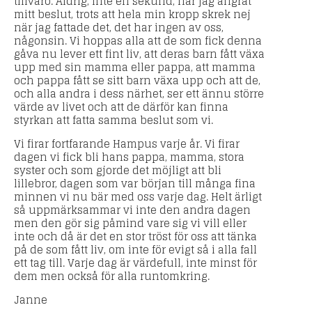
tillvaro. Aldrig, inte en sekund, har jag ångrat
mitt beslut, trots att hela min kropp skrek nej
när jag fattade det, det har ingen av oss,
någonsin. Vi hoppas alla att de som fick denna
gåva nu lever ett fint liv, att deras barn fått växa
upp med sin mamma eller pappa, att mamma
och pappa fått se sitt barn växa upp och att de,
och alla andra i dess närhet, ser ett ännu större
värde av livet och att de därför kan finna
styrkan att fatta samma beslut som vi.
Vi firar fortfarande Hampus varje år. Vi firar
dagen vi fick bli hans pappa, mamma, stora
syster och som gjorde det möjligt att bli
lillebror, dagen som var början till många fina
minnen vi nu bär med oss varje dag. Helt ärligt
så uppmärksammar vi inte den andra dagen
men den gör sig påmind vare sig vi vill eller
inte och då är det en stor tröst för oss att tänka
på de som fått liv, om inte för evigt så i alla fall
ett tag till. Varje dag är värdefull, inte minst för
dem men också för alla runtomkring.
Janne